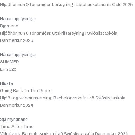
Hljóðhönnun & tónsmíðar. Leiksýning í Listaháskólanum í Osló 2025
Nánari upplýsingar
Bjørnene
Hljóðhönnun & tónsmíðar. Útskriftarsýning í Sviðslistaskóla
Danmerkur 2025
Nánari upplýsingar
SUMMER
EP 2025
Hlusta
Going Back To The Roots
Hljóð- og videoinnsetning. Bachelorverkefni við Sviðslistaskóla
Danmerkur 2024
Sjá myndband
Time After Time
Vídeóverk. Bachelorverkefni við Sviðslistaskóla Danmerkur 2024