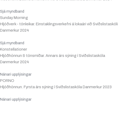
Sjá myndband
Sunday Morning
Hljóðverk - tónleikar
. Einstaklingsverkefni á lokaári við Sviðslistaskóli
Danmerkur 2024
Sjá myndband
Konstellationer
Hljóðhönnun & tónsmíðar. Annars árs sýning í Sviðslistaskóla
Danmerkur 2024
Nánari upplýsingar
PORNO
Hljóðhönnun. Fyrsta árs sýning í Sviðslistaskóla Danmerkur 2023
Nánari upplýsingar