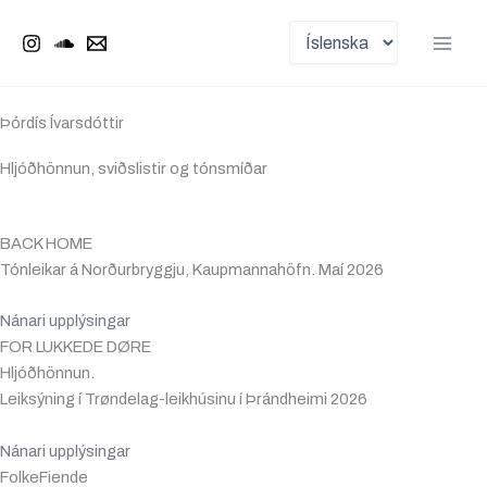
Choose
Skip
Main
a
to
language
Men
content
Þórdís Ívarsdóttir
Hljóðhönnun, sviðslistir og tónsmíðar
BACK HOME
Tónleikar á Norðurbryggju, Kaupmannahöfn. Maí 2026
Nánari upplýsingar
FOR LUKKEDE DØRE
Hljóðhönnun.
Leiksýning í Trøndelag-leikhúsinu í Þrándheimi 2026
Nánari upplýsingar
FolkeFiende