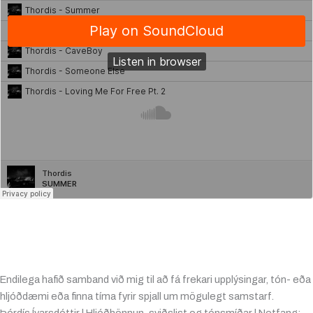
Endilega hafið samband við mig til að fá frekari upplýsingar, tón- eða
hljóðdæmi eða finna tíma fyrir spjall um mögulegt samstarf.