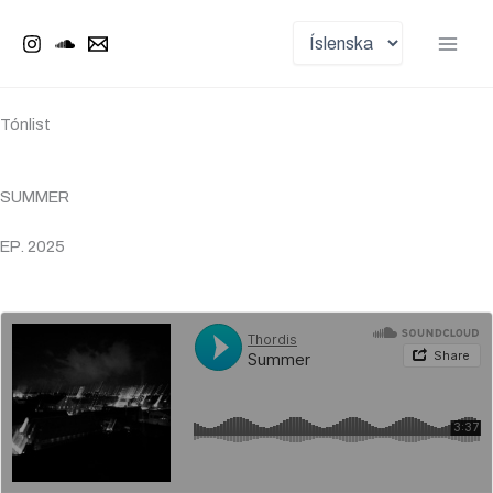
Choose
Skip
Main
a
to
language
Men
content
Tónlist
SUMMER
EP. 2025